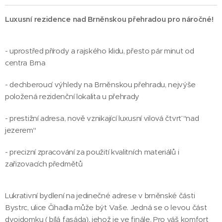
Luxusní rezidence nad Brněnskou přehradou pro náročné!
- uprostřed přírody a rajského klidu, přesto pár minut od
centra Brna
- dechberoucí výhledy na Brněnskou přehradu, nejvýše
položená rezidenční lokalita u přehrady
- prestižní adresa, nově vznikající luxusní vilová čtvrť "nad
jezerem"
- precizní zpracování za použití kvalitních materiálů i
zařizovacích předmětů
Lukrativní bydlení na jedinečné adrese v brněnské části
Bystrc, ulice Čihadla může být Vaše. Jedná se o levou část
dvojdomku ( bílá fasáda), jehož je ve finále. Pro váš komfort