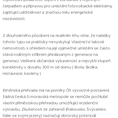
čerpadlem a přípravou pro umístění fotovoltaické elektrárny,
zajišťující udržitelnost a značnou míru energetické
nezávislosti.
Z dlouholetého působení na realitním trhu víme, že nabídky
tohoto typu se prakticky nevyskytují. Vlastnictví takové
nemovitosti, s ohledem na její výjimečné umístění se často
stává rodinným stříbrem předávaným z generace na
generaci. Veškerá občanská vybavenost a nejvyšší stupeň
konektivity v dosahu 300 m od domu ( škola, školka,
restaurace, kavárny )
Brněnská přehrada má na poměry ČR výsostné postavení,
žádná česká či moravská metropole se nemůže pochlubit
vlastní příměstskou přehradou umožňující rezidenční
výstavbu. Zkušenosti ze zahraničí (Rakousko, Švýcarsko,
Itálie se svými jezery) naznačují obrovský potenciál