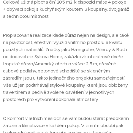
Celková užitná plocha činí 205 m2, k dispozici máte 4 pokoje
+ obývací pokoj s kuchyňským koutem, 3 koupelny, dvojgaráž
a technickou místnost.
Propracovaná realizace klade důraz nejen na design, ale také
na praktičnost, efektivní využití vnitřního prostoru a kvalitu
použitých materiálů. Značky jako Hansgrohe, Villeroy & Boch
od dodavatele Sykora Home, zakázkové interiérové dveře -
tropické dřevo/Americký ořech o výšce 2,5 m, dřevěné
dubové podlahy, betonové schodiště se skleněným
zábradlím jsou u takto jedinečného projektu samozřejmostí.
Vše už jen podtrhávají stylové koupelny, které jsou obloženy
travertinem a pečlivě zvolené osvětlení v jednotlivých
prostorech pro vytvoření dokonalé atmosféry.
O komfort v letních měsících se vám budou starat předokenní
žaluzie a klimatizace v každém pokoji. V zimním období pak
teplovodní podlahové topení v kombinaci s tepelným