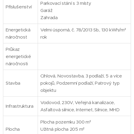
Parkovací stání s 3 místy
Příslušenství
Garáž
Zahrada
Energetická
Velmi úsporná, č. 78/2013 Sb., 130 kWh/m²
náročnost
rok
Průkaz
energetické
náročnosti
Cihlová, Novostavba, 3 podlaží, 5 a více
Stavba
pokojů, Podzemní podlaží, Patrový typ
objektu
Vodovod, 230V, Veřejná kanalizace,
Infrastruktura
Asfaltová silnice, Internet, Silnice, MHD
Plocha pozemku 300 m²
Plocha
Užitná plocha 205 m²