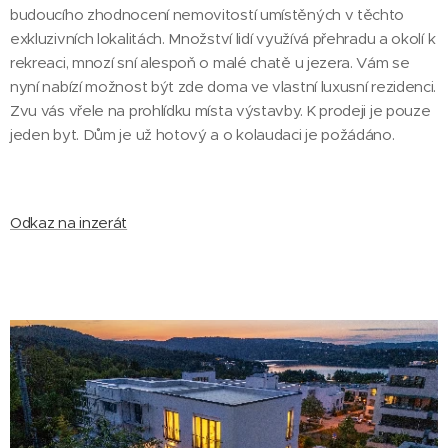
budoucího zhodnocení nemovitostí umístěných v těchto
exkluzivních lokalitách. Množství lidí využívá přehradu a okolí k
rekreaci, mnozí sní alespoň o malé chatě u jezera. Vám se
nyní nabízí možnost být zde doma ve vlastní luxusní rezidenci.
Zvu vás vřele na prohlídku místa výstavby. K prodeji je pouze
jeden byt. Dům je už hotový a o kolaudaci je požádáno.
Odkaz na inzerát