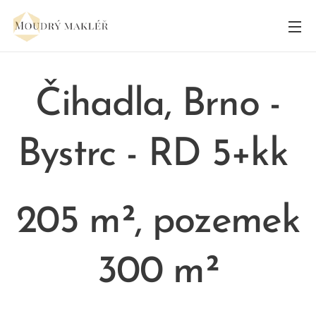
Čihadla, Brno -
Bystrc
- RD 5+kk
205 m², pozemek
300 m²