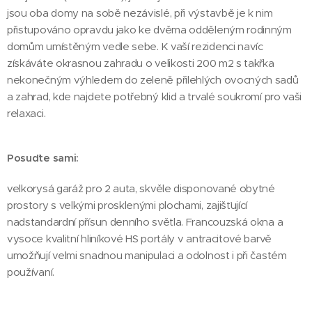
jsou oba domy na sobě nezávislé, při výstavbě je k nim
přistupováno opravdu jako ke dvěma odděleným rodinným
domům umístěným vedle sebe. K vaší rezidenci navíc
získáváte okrasnou zahradu o velikosti 200 m2 s takřka
nekonečným výhledem do zeleně přilehlých ovocných sadů
a zahrad, kde najdete potřebný klid a trvalé soukromí pro vaši
relaxaci.
Posuďte sami:
velkorysá garáž pro 2 auta, skvěle disponované obytné
prostory s velkými prosklenými plochami, zajišťující
nadstandardní přísun denního světla. Francouzská okna a
vysoce kvalitní hliníkové HS portály v antracitové barvě
umožňují velmi snadnou manipulaci a odolnost i při častém
používaní.